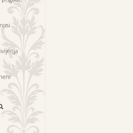
nosi
ivljenja
meni