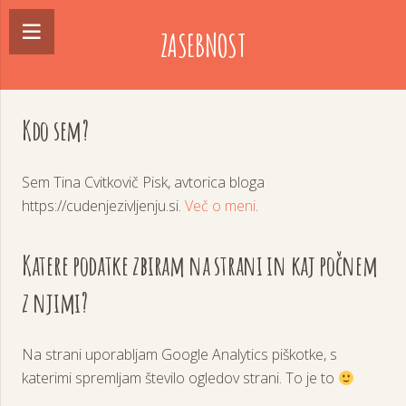
ZASEBNOST
Kdo sem?
Sem Tina Cvitkovič Pisk, avtorica bloga
https://cudenjezivljenju.si.
Več o meni
.
Katere podatke zbiram na strani in kaj počnem
z njimi?
Na strani uporabljam Google Analytics piškotke, s
katerimi spremljam število ogledov strani. To je to