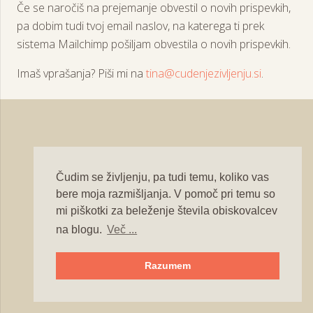
Če se naročiš na prejemanje obvestil o novih prispevkih,
pa dobim tudi tvoj email naslov, na katerega ti prek
sistema Mailchimp pošiljam obvestila o novih prispevkih.
Imaš vprašanja? Piši mi na
tina@cudenjezivljenju.si
.
Čudim se življenju, pa tudi temu, koliko vas
bere moja razmišljanja. V pomoč pri temu so
mi piškotki za beleženje števila obiskovalcev
na blogu.
Več ...
Razumem