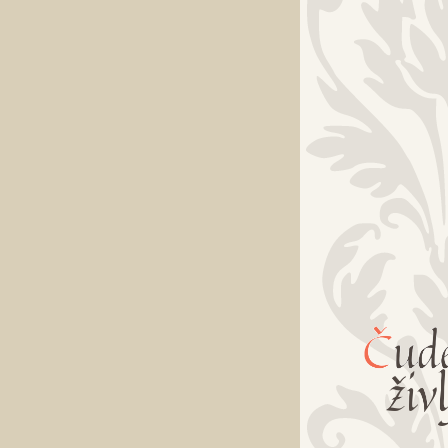
kako razu
Še ne dolgo naz
lahko
vklopili
st
obiskuje enega 
prepravljen s št
nekako niso obr
v kolikor otrok
A vendar smo
sem tudi
opaz
precej (ne)upor
predalu z
igra
kako sprej