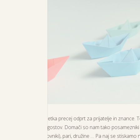
ALO IGRAČ
 nekako od vsega začetka precej odprt za prijatelje in znance. To
pričuje že druga knjiga gostov. Domači so nam tako posamezniki 
ovnice, redovniki, duhovniki), pari, družine … Pa naj se
stiskamo