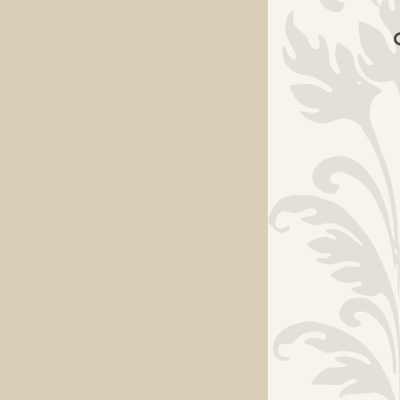
“Da, E
se nam
Pogosto je to 
zahtevni v argu
Manj ig
odraščanj
Emanuelov
pri prvoro
pritegnej
koncentra
ene izme
Manj ig
pritegnejo
namreč po