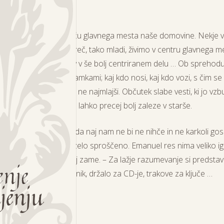
meti?
aj smo živeli v središču glavnega mesta naše domovine. Nekje v 
ikalo
za elitizem. Namreč, tako mladi, živimo v centru glavnega m
izmed uglednih vrtcev v še bolj centriranem delu … Ob sprehodu
evilnimi blagovnimi znamkami; kaj kdo nosi, kaj kdo vozi, s čim se
emenjeni otroci. Vsaj ne najmlajši. Občutek
slabe vesti
, ki jo vz
 nima tega in onega, se lahko precej bolj
zaleze
v starše.
svobodna
bitja. Tako da naj nam ne bi ne nihče in ne karkoli
gos
ko
štiriletnika sprejela zelo sproščeno. Emanuel res nima veliko
i
abnih materialov. Vsaj zame. – Za lažje razumevanje si predstavlj
čami
najdete star mobilnik, držalo za CD-je, trakove za ključe …
eti?