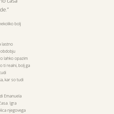
ino časa
de.”
ekoliko bolj
a lastno
v obdobju
 to lahko opazim
ti realni, bolj ga
tudi
a, kar so tudi
tudi Emanuela
časa. Igra
lica
njegovega