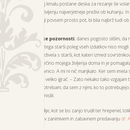
ki je navaden stol). Kaj kmalu postane deska za rezanje še volan
a pa v vsem svojem življenju najverjetneje preživi ob kuhanju. In 
olikor bi pustila domišljiji povsem prosto pot, bi bila najbrž tudi o
.
rač
ZA več starševske pozornosti
; danes pogosto slišim, da
a nisem imela, ker si tega starši poleg vseh izdatkov niso mogli p
em veliko več časa preživela s starši, kot kateri izmed sovrstniko
 to, da je bila mama večino mojega življenja doma in je pomagala 
 doma čevljarsko delavnico. A mi ni nič manjkalo. Ker sem imela s
 In vseeno kljub vsemu veliko igrač. – Zato nekako tako vzgajam 
 sledim otrokovim potrebam; da sem z njimi, ko to potrebujejo
 bi si momentalno zamislili.
okova želja realna in dlje, kot se bo zanjo trudil ter hrepenel, toli
em pa lahko prisluhnete v zanimivem in zabavnem predavanju
dr. 