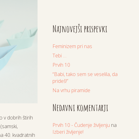
Najnovejši prispevki
Feminizem pri nas
Tebi …
Prvih 10
“Babi, tako sem se veselila, da
prideš!”
Na vrhu piramide
Nedavni komentarji
 v dobrih štirih
Prvih 10 - Čudenje življenju
na
(samski,
Izberi življenje!
na 40. kvadratnih