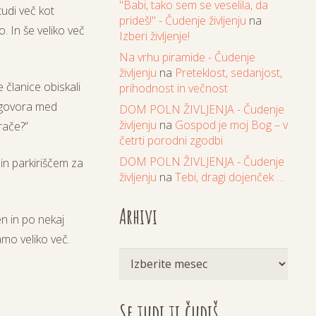
"Babi, tako sem se veselila, da
tudi več kot
prideš!" - Čudenje življenju
na
. In še veliko več
Izberi življenje!
Na vrhu piramide - Čudenje
življenju
na
Preteklost, sedanjost,
e članice obiskali
prihodnost in večnost
 pogovora med
DOM POLN ŽIVLJENJA - Čudenje
življenju
na
Gospod je moj Bog – v
rače?”
četrti porodni zgodbi
DOM POLN ŽIVLJENJA - Čudenje
 in parkiriščem za
življenju
na
Tebi, dragi dojenček …
Arhivi
en
in po nekaj
amo veliko več.
Arhivi
Se tudi ti čudiš