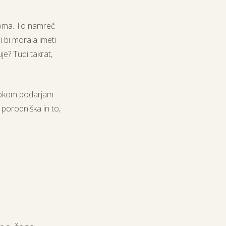
doma. To namreč
i bi morala imeti
je? Tudi takrat,
trokom
podarjam
 porodniška in to,