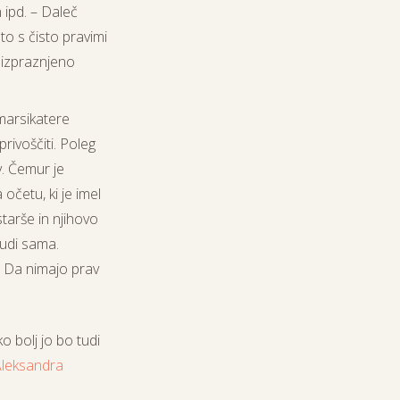
 ipd. – Daleč
to s čisto pravimi
b izpraznjeno
 marsikatere
rivoščiti. Poleg
v. Čemur je
očetu, ki je imel
tarše in njihovo
tudi sama.
. Da nimajo prav
ko bolj jo bo tudi
Aleksandra