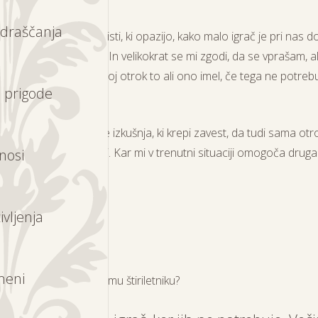
draščanja
 niso samo otroci tisti, ki
opazijo
, kako
malo
igrač je pri nas 
udi kdo od starejših. In velikokrat se mi zgodi, da se vprašam, al
 Namreč zakaj naj bi moj otrok to ali ono imel, če tega ne potrebu
 prigode
pričuje sam.
z menoj namreč raste izkušnja, ki krepi zavest, da tudi sama o
ega časa in pozornosti. Kar mi v trenutni situaciji omogoča druga
nosi
orojenec doma.
ivljenja
voriti?
meni
odgovorila gostujočemu štiriletniku?