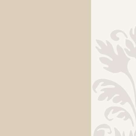
metrih stanovanj
deset ljudi) ali 
zelenja v bližini
V odprtosti za b
najbližji. S sov
odraslimi, do me
Pokažem na tri 
delavne stroje 
Zaenkrat je še 
krožnih
obhodih
Lahko jih še v