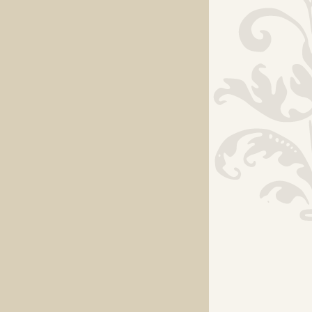
traktorja
(
največ čas
lonci. V k
shrambo
Manj ig
igrače sam
tega pa s
botrovalo
prav tako
ljubezen.
Namreč da
vsega, kar
V kolikor bo otr
cenil. Več o t
Zadela
.