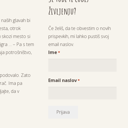
življenju?
naših glavah bi
Če želiš, da te obvestim o novih
esta, otrok
prispevkih, mi lahko pustiš svoj
 skozi mesto si
email naslov.
 igra … – Pa s tem
Ime
buja potrošništvo,
*
podovalo
. Zato
Email naslov
*
grač
. Ima pa
ajte, da v