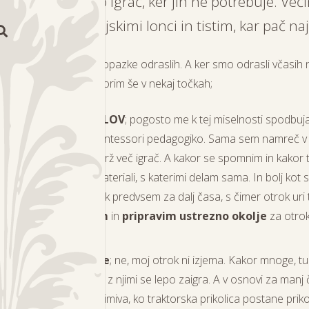
manuel ima malo igrač, ker jih ne potrebuje. Več
reč igra s kuhinjskimi lonci in tistim, kar pač naj
tudi odogovor tudi na
opazke
odraslih. A ker smo odrasli včasih n
mentiranju, naj odgovorim še v nekaj točkah;
rač
ZA
več MATERIALOV
; pogosto me k tej miselnosti spodbuj
e in delo v vrtcu z montessori pedagogiko. Sama sem namreč 
e starosti imela najbrž več igrač. A kakor se spomnim in kakor
jencu, ga zanimajo materiali, s katerimi delam sama. In bolj kot so 
o. Ne samo bolj, ampak predvsem za dalj časa, s čimer otrok uri 
cijo. Torej
opazujem
in
pripravim ustrezno okolje
za otrok
d montessori osnov.
rač
ZA
več
domišljije
; ne, moj otrok ni izjema. Kakor mnoge, 
 pisane igrače. In tudi z njimi se lepo zaigra. A v osnovi za manj 
stane veliko bolj zanimiva, ko
traktorska prikolica
postane priko