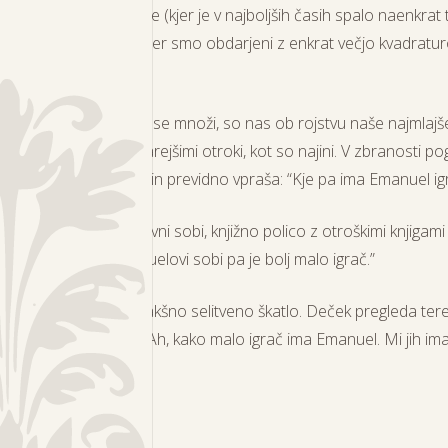
a v središču Ljubljane (kjer je v najboljših časih spalo naenkrat 
v
raju
pod Blegošem, kjer smo obdarjeni z enkrat večjo kvadraturo
.
ližnje in za življenje, ki se množi, so nas ob rojstvu naše najmlajš
rstniškimi in nekaj let starejšimi otroki, kot so najini. V zbranosti
ne pristopi štiriletnik in previdno vpraša:
“Kje pa ima Emanuel ig
manjše predale v dnevni sobi, knjižno polico z otroškimi knjigami
ter pristavim:
“V Emanuelovi sobi pa je bolj malo igrač.”
nekoliko založena s kakšno selitveno škatlo. Deček pregleda
ter
 začudeno pristavi:
“Ah, kako malo igrač ima Emanuel. Mi jih im
am kej damo …”